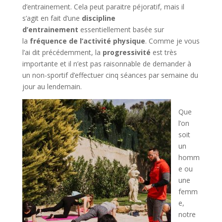
d’entrainement. Cela peut paraitre péjoratif, mais il
s’agit en fait d’une
discipline
d’entrainement
essentiellement basée sur
la
fréquence de l’activité physique
. Comme je vous
l’ai dit précédemment, la
progressivité
est très
importante et il n’est pas raisonnable de demander à
un non-sportif d’effectuer cinq séances par semaine du
jour au lendemain.
Que
l’on
soit
un
homm
e ou
une
femm
e,
notre