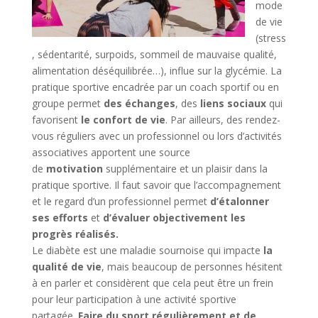
mode
de vie
(stress
, sédentarité, surpoids, sommeil de mauvaise qualité,
alimentation déséquilibrée…), influe sur la glycémie. La
pratique sportive encadrée par un coach sportif ou en
groupe permet
des échanges
, des
liens sociaux
qui
favorisent
le confort de vie
. Par ailleurs, des rendez-
vous réguliers avec un professionnel ou lors d’activités
associatives apportent une source
de
motivation
supplémentaire et un plaisir dans la
pratique sportive. Il faut savoir que l’accompagnement
et le regard d’un professionnel permet
d’étalonner
ses efforts
et
d’évaluer objectivement les
progrès réalisés.
Le diabète est une maladie sournoise qui impacte
la
qualité de vie
, mais beaucoup de personnes hésitent
à en parler et considèrent que cela peut être un frein
pour leur participation à une activité sportive
partagée.
Faire du sport régulièrement et de