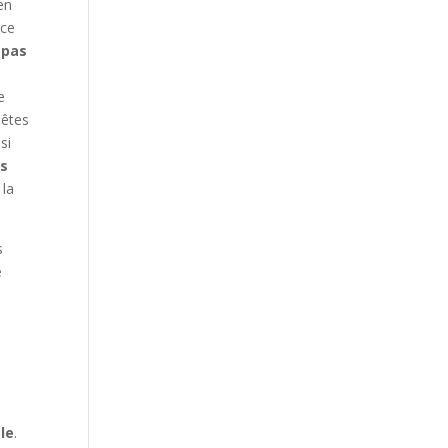
en
 ce
 pas
e
 êtes
si
es
 la
s
e
le
.