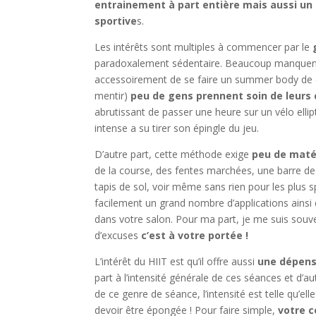
entrainement à part entière
mais aussi un
sportive
s.
Les intérêts sont multiples à commencer par le
g
paradoxalement sédentaire. Beaucoup manquent d’
accessoirement de se faire un summer body de 
mentir)
peu de gens prennent soin de leurs 
abrutissant de passer une heure sur un vélo ellip
intense a su tirer son épingle du jeu.
D’autre part, cette méthode exige
peu de maté
de la course, des fentes marchées, une barre d
tapis de sol, voir même sans rien pour les plus s
facilement un grand nombre d’applications ainsi
dans votre salon. Pour ma part, je me suis souven
d’excuses
c’est à votre portée !
L’intérêt du HIIT est qu’il offre aussi
une dépens
part à l’intensité générale de ces séances et d’
de ce genre de séance, l’intensité est telle qu’
devoir être épongée ! Pour faire simple,
votre c