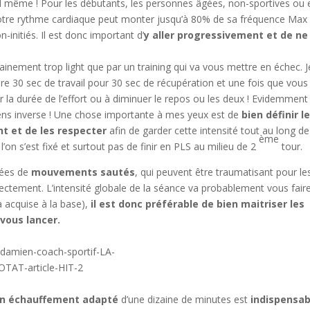
d même ! Pour les débutants, les personnes âgées, non-sportives ou 
otre rythme cardiaque peut monter jusqu’à 80% de sa fréquence Max
n-initiés. Il est donc important d’
y aller progressivement et de ne
ainement trop light que par un training qui va vous mettre en échec. J
re 30 sec de travail pour 30 sec de récupération et une fois que vous
 la durée de l’effort ou à diminuer le repos ou les deux ! Evidemment 
 sens inverse ! Une chose importante à mes yeux est de
bien définir l
nt et de les respecter
afin de garder cette intensité tout au long de
ème
e l’on s’est fixé et surtout pas de finir en PLS au milieu de 2
tour.
sées de
mouvements sautés
, qui peuvent être traumatisant pour le
rrectement. L’intensité globale de la séance va probablement vous fair
à acquise à la base),
il est donc préférable de bien maitriser les
vous lancer.
n échauffement adapté
d’une dizaine de minutes est
indispensab