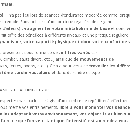
ormale.
té
, il n’a pas lieu lors de séances d’endurance modérée comme lorsq
r exemple. Sans oublier qu’une pratique régulière de ce genre
 d’ailleurs) va
augmenter votre métabolisme de base
et donc
v
 hiit offre des bénéfices à différents niveaux et une pratique régulière
dynamisme, votre capacité physique et donc votre confort de 
se présentent sous forme de
circuit très variés
car
k, climber, sauts divers, etc…) ainsi que
de mouvements de
ts, fentes, abdos, etc…). Cela a pour vertu de
travailler les différ
ystème cardio-vasculaire
et donc de rendre ce type
specter mais parfois il s’agira d’un nombre de répétition à effectuer
 vous-même vos entrainements,
libre à vous d’orienter vos séanc
e les adapter à votre environnement, vos objectifs et bien su
ire ce que l’on veut tant que l’intensité est au rendez-vous.