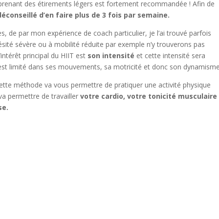
renant des étirements légers est fortement recommandée ! Afin de
 déconseillé d’en faire plus de 3 fois par semaine.
 de par mon expérience de coach particulier, je l’ai trouvé parfois
ésité sévère ou à mobilité réduite par exemple n’y trouverons pas
intérêt principal du HIIT est
son intensité
et cette intensité sera
 est limité dans ses mouvements, sa motricité et donc son dynamisme
 cette méthode va vous permettre de pratiquer une activité physique
va permettre de travailler
votre cardio, votre tonicité musculaire
se.