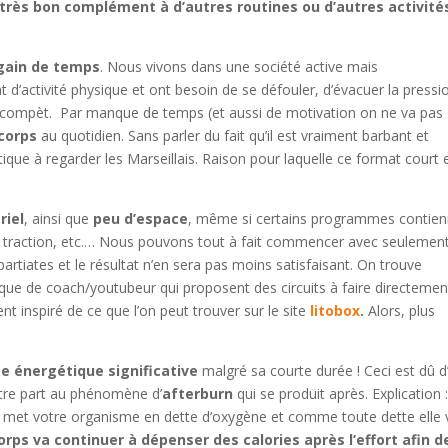
 très bon complément à d’autres routines ou d’autres activité
ain de temps
. Nous vivons dans une société active mais
activité physique et ont besoin de se défouler, d’évacuer la pressi
compèt. Par manque de temps (et aussi de motivation on ne va pas
corps
au quotidien. Sans parler du fait qu’il est vraiment barbant et
tique à regarder les Marseillais. Raison pour laquelle ce format court 
riel
, ainsi que
peu d’espace
, même si certains programmes contie
e traction, etc.… Nous pouvons tout à fait commencer avec seulemen
partiates et le résultat n’en sera pas moins satisfaisant. On trouve
 que de coach/youtubeur qui proposent des circuits à faire directemen
t inspiré de ce que l’on peut trouver sur le site
litobox
.
Alors, plus
e énergétique significative
malgré sa courte durée ! Ceci est dû d
autre part au phénomène d’
afterburn
qui se produit après. Explication :
elle met votre organisme en dette d’oxygène et comme toute dette elle 
orps va continuer à dépenser des calories après l’effort afin d