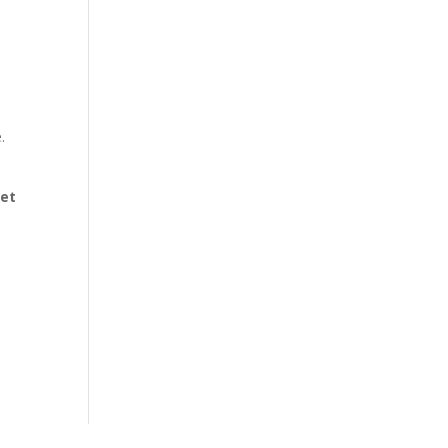
.
 et