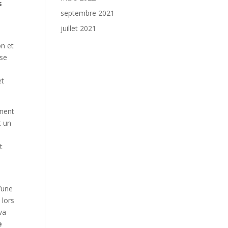
s
septembre 2021
juillet 2021
on et
 se
et
nnent
t un
t
’une
 lors
va
e