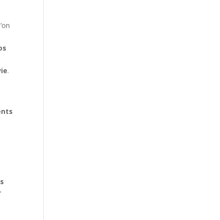
u’on
os
vie
.
ents
es
r